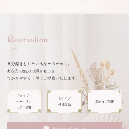
Reservation
ご予約
自分磨きをしたいあなたのために。
あなたの魅力の輝かせ方を
わかりやすく丁寧にご提案いたします。
16タイプ・
3タイプ
パーソナル
顔タイプ
診断
骨格診断
カラー診断
Reservation