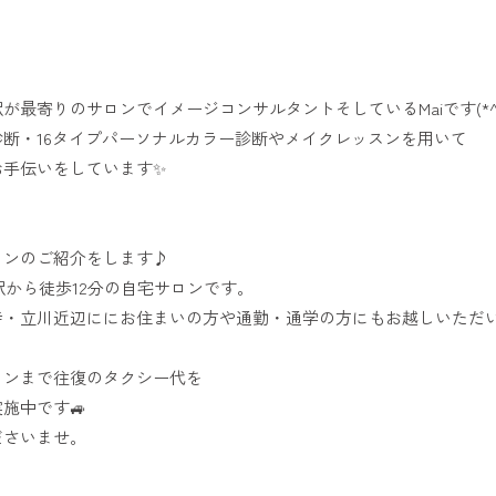
最寄りのサロンでイメージコンサルタントそしているMaiです(*^_
断・16タイプパーソナルカラー診断やメイクレッスンを用いて
お手伝いをしています✨
ロンのご紹介をします♪
駅から徒歩12分の自宅サロンです。
寺・立川近辺ににお住まいの方や通勤・通学の方にもお越しいただ
ロンまで往復のタクシー代を
施中です🚙
ださいませ。