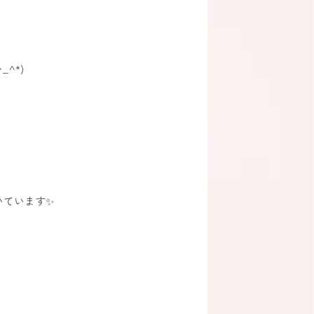
^*)
いています✨