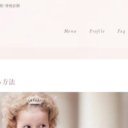
断/骨格診断
Menu
Profile
Faq
る方法