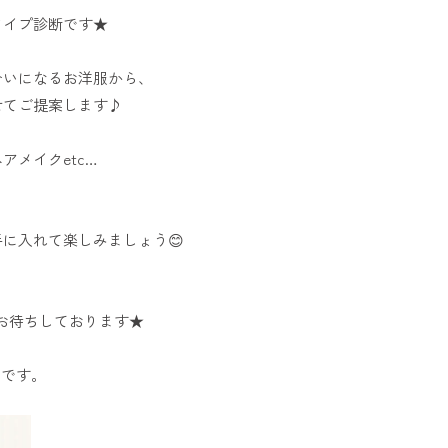
タイプ診断です★
合いになるお洋服から、
せてご提案します♪
アメイクetc…
、
に入れて楽しみましょう😊
お待ちしております★
日です。